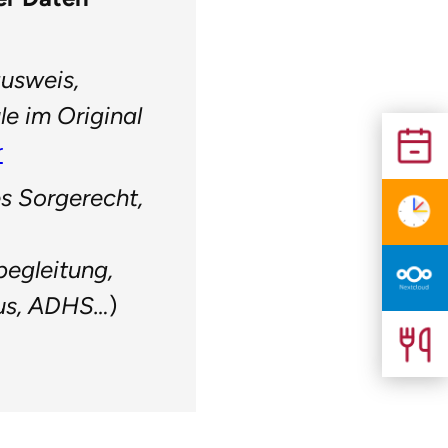
usweis,
e im Original
r
es Sorgerecht,
begleitung,
mus, ADHS…
)