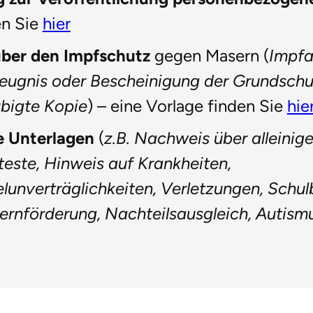
en Sie
hier
ber den Impfschutz
gegen Masern (
Impfa
Zeugnis oder Bescheinigung der Grundschul
bigte Kopie
) – eine Vorlage finden Sie
hie
e Unterlagen
(
z.B. Nachweis über alleinig
tteste, Hinweis auf Krankheiten,
lunverträglichkeiten, Verletzungen, Schul
ernförderung, Nachteilsausgleich, Autis