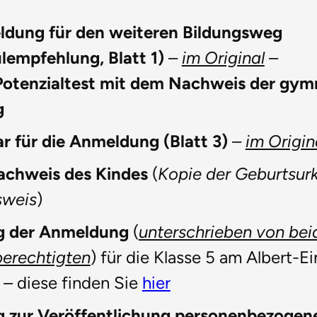
dung für den weiteren Bildungsweg
lempfehlung, Blatt 1)
–
im Original
–
Potenzialtest mit dem Nachweis der gym
g
r für die Anmeldung (Blatt 3)
–
im Origin
nachweis des Kindes
(
Kopie der Geburtsur
sweis
)
g der Anmeldung
(
unterschrieben von bei
berechtigten
) für die Klasse 5 am Albert-Ei
– diese finden Sie
hier
ng zur Veröffentlichung personenbezogen