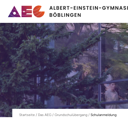
Startseite
/
Das AEG
/
Grundschulübergang
/
Schulanmeldung