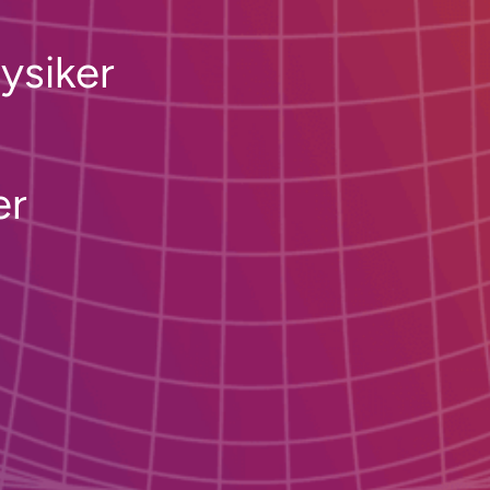
ysiker
er