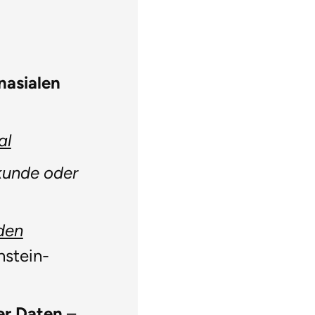
nasialen
al
kunde oder
den
nstein-
er Daten
–