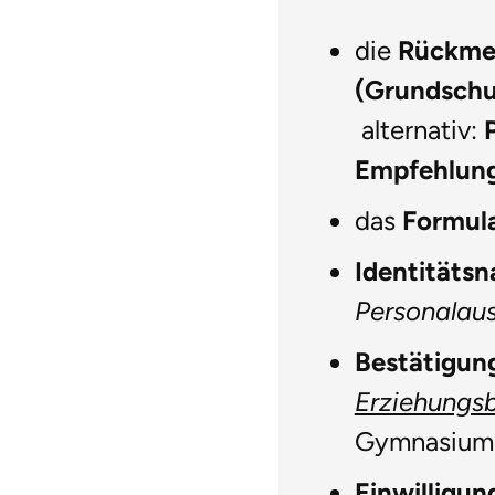
die
Rückmel
(Grundschu
alternativ:
Empfehlun
das
Formula
Identitäts
Personalau
Bestätigun
Erziehungs
Gymnasium 
Einwilligu