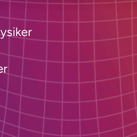
ysiker
er