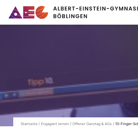
Startseite
/
Engagiert lernen
/
Offener Ganztag & AGs
/
10-Finger-Sc